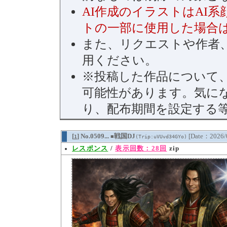
AI作成のイラストはAI
トの一部に使用した場合
また、リクエストや作者、
用ください。
※投稿した作品について
可能性があります。気に
り、配布期間を設定する
[
] No.0509...
戦国DJ
[Date：2026/
1
(Trip:uVUvd34GYo)
■
レスポンス
/
表示回数：28回
zip