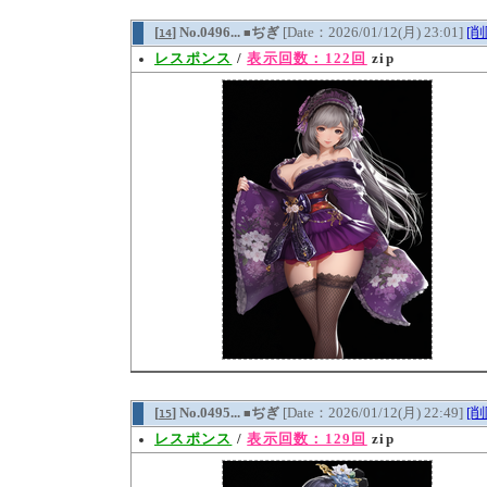
[
] No.0496...
ぢぎ
[Date：2026/01/12(月) 23:01]
[削
14
■
レスポンス
/
表示回数：122回
zip
[
] No.0495...
ぢぎ
[Date：2026/01/12(月) 22:49]
[削
15
■
レスポンス
/
表示回数：129回
zip