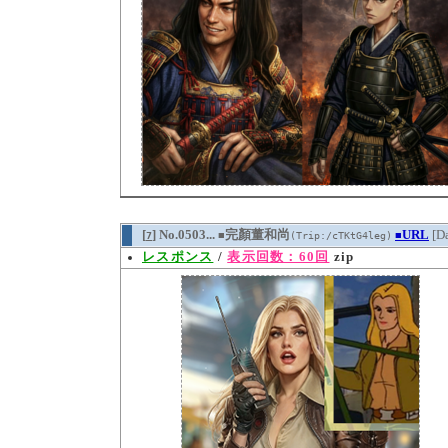
[
] No.0503...
完顏董和尚
URL
[D
7
(Trip:/cTKtG4leg)
■
■
レスポンス
/
表示回数：60回
zip