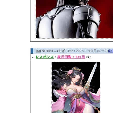
[
] No.0491...
ぢぎ
[Date：2025/11/10(月) 07:50]
[削
18
■
レスポンス
/
表示回数：139回
zip