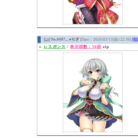
[
] No.0497...
ぢぎ
[Date：2026/02/13(金) 22:56]
[削
13
■
レスポンス
/
表示回数：56回
zip