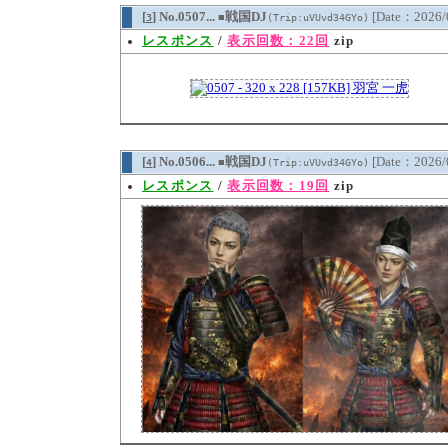
[
] No.0507...
戦国DJ
[Date：2026/
3
(Trip:uVUvd34GYo)
■
レスポンス
/
表示回数：22回
zip
[
] No.0506...
戦国DJ
[Date：2026/
4
(Trip:uVUvd34GYo)
■
レスポンス
/
表示回数：19回
zip