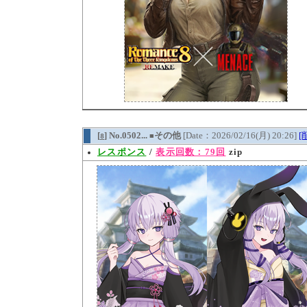
[
] No.0502...
その他
[Date：2026/02/16(月) 20:26]
[
8
■
レスポンス
/
表示回数：79回
zip