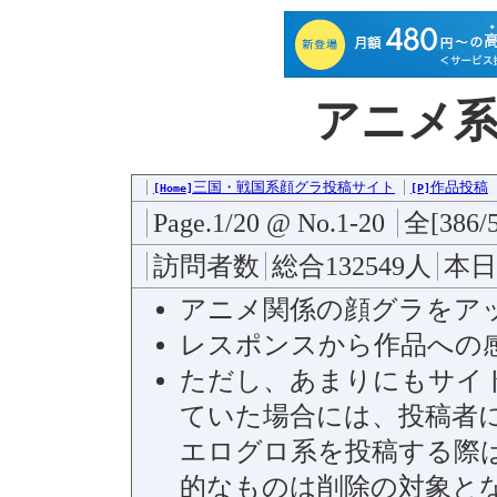
アニメ
三国・戦国系顔グラ投稿サイト
作品投稿
[Home]
[P]
Page.1/20 @ No.1-20
全[386/
訪問者数
総合132549人
本日
アニメ関係の顔グラをア
レスポンスから作品への
ただし、あまりにもサイ
ていた場合には、投稿者
エログロ系を投稿する際
的なものは削除の対象と