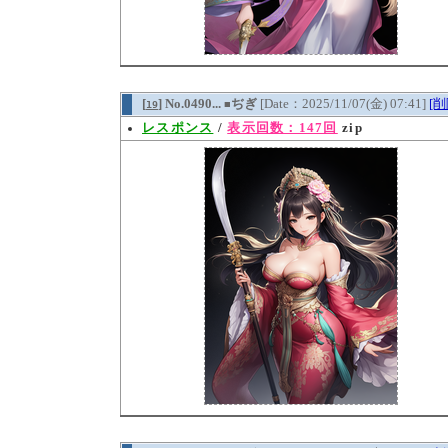
[
] No.0490...
ぢぎ
[Date：2025/11/07(金) 07:41]
[削
19
■
レスポンス
/
表示回数：147回
zip