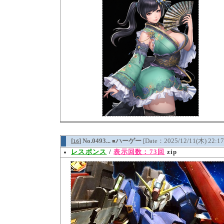
[
] No.0493...
ハーゲー
[Date：2025/12/11(木) 22:1
16
■
レスポンス
/
表示回数：73回
zip