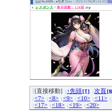
[
] No.0489...
ぢぎ
[Date：2025/11/06(木) 10:45]
[削
20
■
レスポンス
/
表示回数：128回
zip
[直接移動]
↑先頭
次頁
[T]
[N
<7>
<8>
<9>
<10>
<11>
<17>
<18>
<19>
<20>