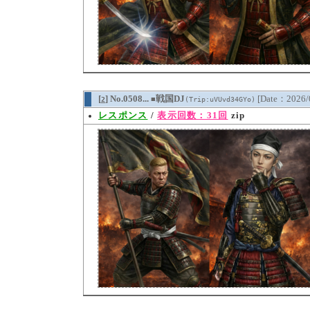
[
] No.0508...
戦国DJ
[Date：2026/
2
(Trip:uVUvd34GYo)
■
レスポンス
/
表示回数：31回
zip