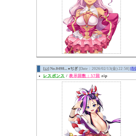
[
] No.0498...
ぢぎ
[Date：2026/02/13(金) 22:58]
[削
12
■
レスポンス
/
表示回数：57回
zip