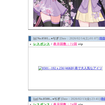
[
] No.0501...
ぢぎ
[Date：2026/02/14(土) 01:07]
[削
9
■
レスポンス
/
表示回数：72回
zip
[
] No.0500...
ぢぎ
[Date：2026/02/13(金) 23:41]
[削
10
■
レスポンス
/
表示回数：74回
zip